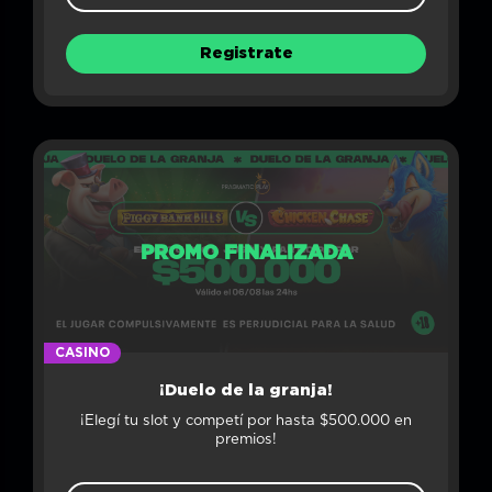
Registrate
PROMO FINALIZADA
CASINO
¡Duelo de la granja!
¡Elegí tu slot y competí por hasta $500.000 en
premios!