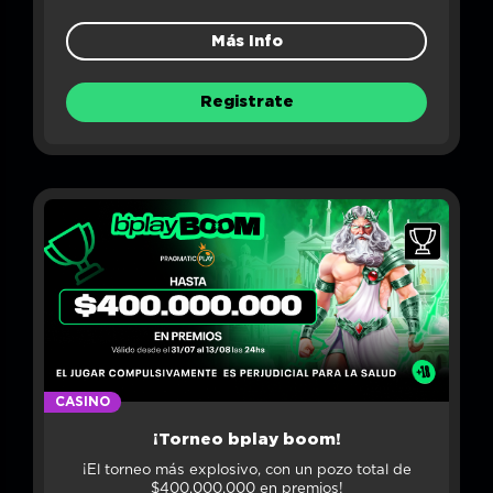
Más Info
Registrate
CASINO
¡Torneo bplay boom!
¡El torneo más explosivo, con un pozo total de
$400.000.000 en premios!