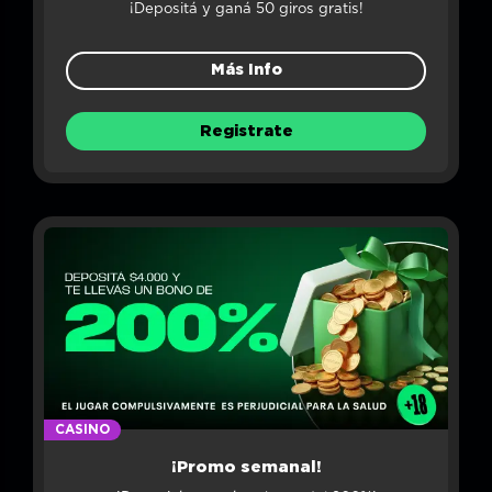
¡Depositá y ganá 50 giros gratis!
Más Info
Registrate
CASINO
¡Promo semanal!