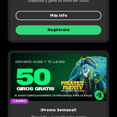
¡Depositá y ganá un bono del 100%!
Más Info
Registrate
CASINO
¡Promo Semanal!