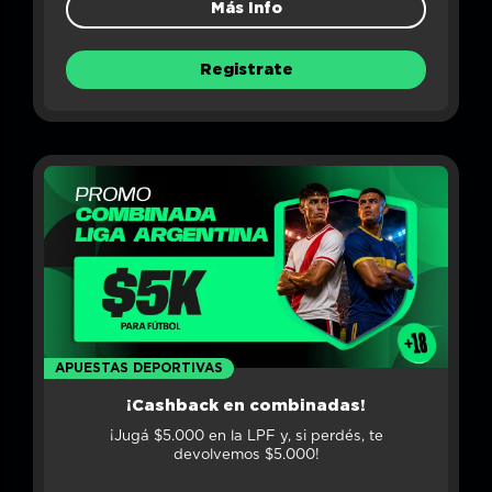
Más Info
Registrate
APUESTAS DEPORTIVAS
¡Cashback en combinadas!
¡Jugá $5.000 en la LPF y, si perdés, te
devolvemos $5.000!