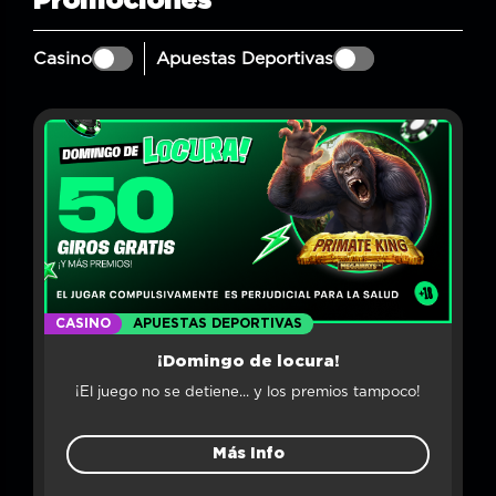
Promociones
Casino
Apuestas Deportivas
CASINO
APUESTAS DEPORTIVAS
¡Domingo de locura!
¡El juego no se detiene... y los premios tampoco!
Más Info