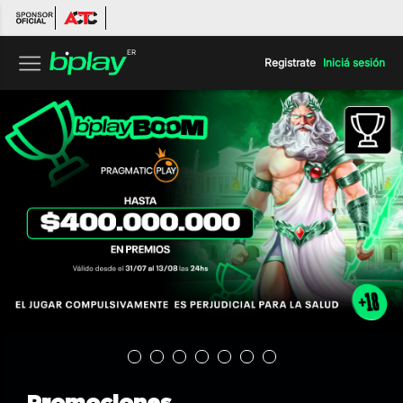
ER
Registrate
Iniciá sesión