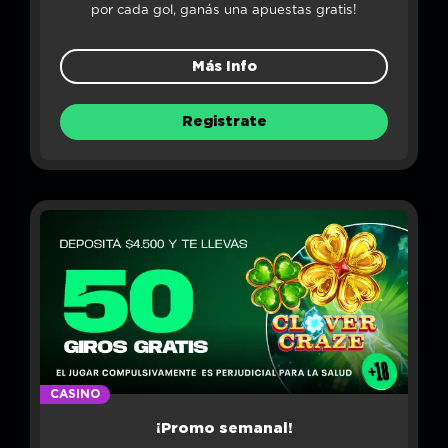
por cada gol, ganás una apuestas gratis!
Más Info
Registrate
CASINO
¡Promo semanal!